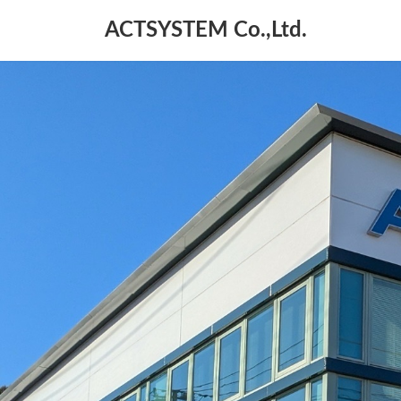
コ
ナ
ACTSYSTEM Co.,Ltd.
ン
ビ
テ
ゲ
ン
ー
ツ
シ
へ
ョ
ス
ン
キ
に
ッ
移
プ
動