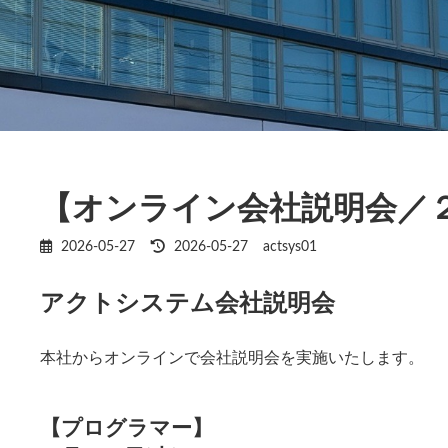
【オンライン会社説明会／
2026-05-27
最
2026-05-27
actsys01
終
更
アクトシステム会社説明会
新
日
時
:
本社からオンラインで会社説明会を実施いたします。
【プログラマー】