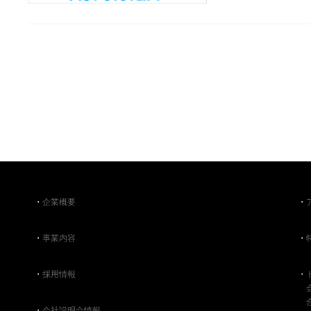
・
企業概要
・
・
事業内容
・
・
採用情報
・
・
会社説明会情報