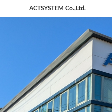
コ
ナ
ACTSYSTEM Co.,Ltd.
ン
ビ
テ
ゲ
ン
ー
ツ
シ
へ
ョ
ス
ン
キ
に
ッ
移
プ
動