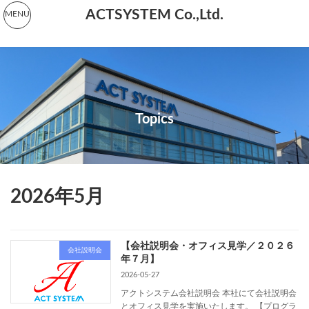
コ
ナ
ACTSYSTEM Co.,Ltd.
MENU
ン
ビ
テ
ゲ
ン
ー
ツ
シ
へ
ョ
ス
ン
キ
に
ッ
移
プ
動
Topics
2026年5月
【会社説明会・オフィス見学／２０２６
会社説明会
年７月】
2026-05-27
アクトシステム会社説明会 本社にて会社説明会
とオフィス見学を実施いたします。 【プログラ